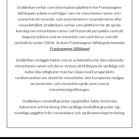
Drabbrikan verkar som informationsplattform för Frantzwagner
Sällskapets arbete med frågor som rör minoriteten romer och i
synnerhet de resande, som även benämns resanderomer eller
resandefolket. Drabbrikans verkar som plattform för att sprida
kunskap om minoriteten romer i ett historiskt perspektiv samt att
skapa förståelse runt en minoritet som varit del av svenskt
samhällsliv under 500 år.
Se även Frantzwagner Sällskapets hemsida:
Frantzwagner Sällskapet
Drabbrikan synliggör faktor som är av betydelse för den nationella
minoriteten romer och deras strävan att få åtnjuta de språkliga och
kulturella rättigheter man har i linje med Europarådets
ramkonvention om skydd för minoriteter, den Europeiska stadgan
om landsdels- och minoritetsspråk samt svensk
minoritetslagstiftningen.
Drabbrikans innehåll grundar sig på källor, fakta, historiska
dokument och forskning. Det språkliga innehållet grundar sig i
muntliga uppgifter från romanitalare och språkvetenskap forskning.