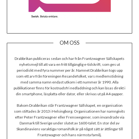
OM OSS
Drabbrikan publiceras sedan och har från Frantzwagner Sällskapets
nyhetsmejl till att vara en fritt tillgänglig e-tidskrift, som ges ut
periodiskt med fyra nummer per år. Namnet Drabbrikan togs upp
som ett arv från föreningen Resandefolket, vars medlemstidning
med samma namn endast utkom i ett nummer år 1990. Alla
publikationer finns för kostnadsfri nedladdning och kan läsas direkt i
din smartphone, läsplatta eller dator, eller skrivas ut på A4-papper.
Bakom Drabbrikan står Frantzwagner Sällskapet, en organisation
som stiftades år 2013 i Helsingborg. Organisationen har namngivits
efter Peter Frantzwagner eller Frenswegener, som invandrade via
Danmark till Sverige under slutet av 1600-talet. En stor del av
Skandinaviens varaktiga romanifolk är på något sätt är ättlingar till
Frantzwagner och hans närmsta familj.