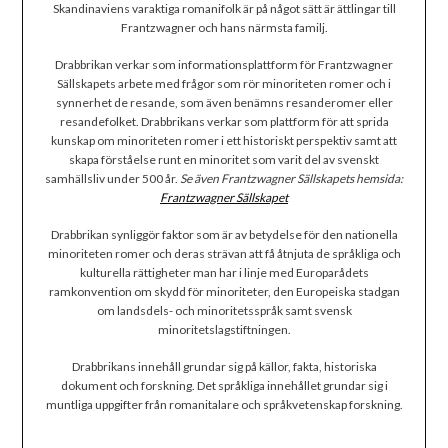
Skandinaviens varaktiga romanifolk är på något sätt är ättlingar till
Frantzwagner och hans närmsta familj.
Drabbrikan verkar som informationsplattform för Frantzwagner
Sällskapets arbete med frågor som rör minoriteten romer och i
synnerhet de resande, som även benämns resanderomer eller
resandefolket. Drabbrikans verkar som plattform för att sprida
kunskap om minoriteten romer i ett historiskt perspektiv samt att
skapa förståelse runt en minoritet som varit del av svenskt
samhällsliv under 500 år.
Se även Frantzwagner Sällskapets hemsida:
Frantzwagner Sällskapet
Drabbrikan synliggör faktor som är av betydelse för den nationella
minoriteten romer och deras strävan att få åtnjuta de språkliga och
kulturella rättigheter man har i linje med Europarådets
ramkonvention om skydd för minoriteter, den Europeiska stadgan
om landsdels- och minoritetsspråk samt svensk
minoritetslagstiftningen.
Drabbrikans innehåll grundar sig på källor, fakta, historiska
dokument och forskning. Det språkliga innehållet grundar sig i
muntliga uppgifter från romanitalare och språkvetenskap forskning.