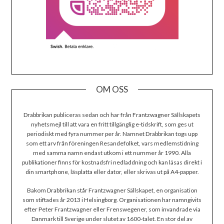
OM OSS
Drabbrikan publiceras sedan och har från Frantzwagner Sällskapets
nyhetsmejl till att vara en fritt tillgänglig e-tidskrift, som ges ut
periodiskt med fyra nummer per år. Namnet Drabbrikan togs upp
som ett arv från föreningen Resandefolket, vars medlemstidning
med samma namn endast utkom i ett nummer år 1990. Alla
publikationer finns för kostnadsfri nedladdning och kan läsas direkt i
din smartphone, läsplatta eller dator, eller skrivas ut på A4-papper.
Bakom Drabbrikan står Frantzwagner Sällskapet, en organisation
som stiftades år 2013 i Helsingborg. Organisationen har namngivits
efter Peter Frantzwagner eller Frenswegener, som invandrade via
Danmark till Sverige under slutet av 1600-talet. En stor del av