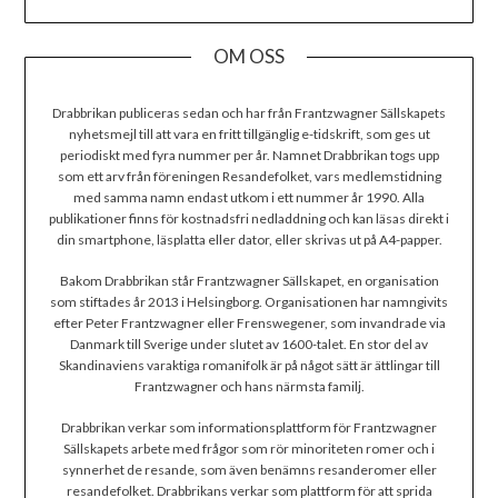
OM OSS
Drabbrikan publiceras sedan och har från Frantzwagner Sällskapets
nyhetsmejl till att vara en fritt tillgänglig e-tidskrift, som ges ut
periodiskt med fyra nummer per år. Namnet Drabbrikan togs upp
som ett arv från föreningen Resandefolket, vars medlemstidning
med samma namn endast utkom i ett nummer år 1990. Alla
publikationer finns för kostnadsfri nedladdning och kan läsas direkt i
din smartphone, läsplatta eller dator, eller skrivas ut på A4-papper.
Bakom Drabbrikan står Frantzwagner Sällskapet, en organisation
som stiftades år 2013 i Helsingborg. Organisationen har namngivits
efter Peter Frantzwagner eller Frenswegener, som invandrade via
Danmark till Sverige under slutet av 1600-talet. En stor del av
Skandinaviens varaktiga romanifolk är på något sätt är ättlingar till
Frantzwagner och hans närmsta familj.
Drabbrikan verkar som informationsplattform för Frantzwagner
Sällskapets arbete med frågor som rör minoriteten romer och i
synnerhet de resande, som även benämns resanderomer eller
resandefolket. Drabbrikans verkar som plattform för att sprida