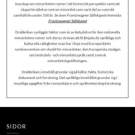
kunskap om minoriteten romer i ett historiskt perspektiv samt att
skapa förståelse runt en minoritet som varit del av svenskt
samhällsliv under 500 år.
Se även Frantzwagner Sällskapets hemsida:
Frantzwagner Sällskapet
Drabbrikan synliggör faktor som är av betydelse för den nationella
minoriteten romer och deras strävan att få åtnjuta de språkliga och
kulturella rättigheter man har i linje med Europarådets
ramkonvention om skydd för minoriteter, den Europeiska stadgan
om landsdels- och minoritetsspråk samt svensk
minoritetslagstiftningen.
Drabbrikans innehåll grundar sig på källor, fakta, historiska
dokument och forskning. Det språkliga innehållet grundar sig i
muntliga uppgifter från romanitalare och språkvetenskap forskning.
SIDOR